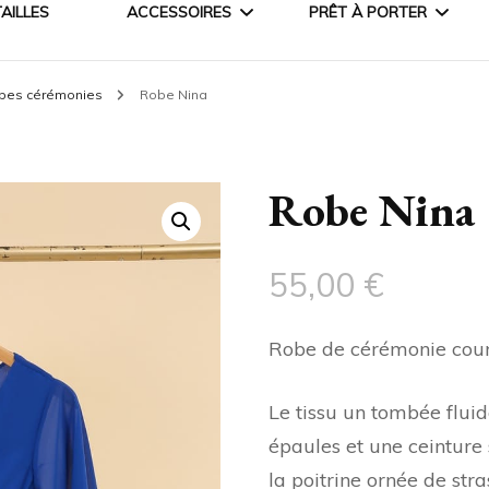
AILLES
ACCESSOIRES
PRÊT À PORTER
bes cérémonies
Robe Nina
COURONNES
VESTES & MANTEAU
HOUSSES
PANTALONS
Robe Nina
JUPONS
PULLS & GILETS
55,00
€
JUPES & ROBES
BLOUSES ET CHEMISI
Robe de cérémonie cour
Le tissu un tombée fluid
épaules et une ceinture 
la poitrine ornée de str