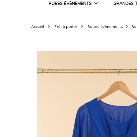
ROBES ÉVÈNEMENTS
GRANDES T
Accueil
Prêt à porter
Robes évènements
Ro
ROBES DE CÉRÉMONIE
ROBES PRINCESSE
ROBES DE SOIRÉE