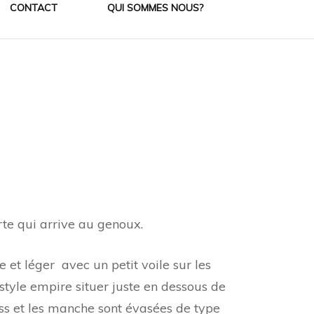
CONTACT
QUI SOMMES NOUS?
X
ERS
te qui arrive au genoux.
e et léger avec un petit voile sur les
style empire situer juste en dessous de
ass et les manche sont évasées de type