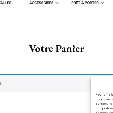
AILLES
ACCESSOIRES
PRÊT À PORTER
COURONNES
VESTES & MANTEAU
HOUSSES
PANTALONS
Votre Panier
JUPONS
PULLS & GILETS
JUPES & ROBES
BLOUSES ET CHEMISI
e.
Pour offrir
les cookies
consentir à
comportemen
consentir o